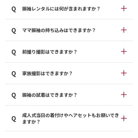
成人式の2〜3年前からご予約される方が増えています。人
A
Q
振袖レンタルには何が含まれますか？
気の振袖や成人式当日のお支度時間は早めに埋まるため、
高校3年生〜大学1年生頃のご来店がおすすめです。
振袖・帯・長襦袢・草履バッグなど、成人式に必要な一式
A
Q
ママ振袖の持ち込みはできますか？
をご用意しております。詳しい内容は各プランページをご
確認ください。
はい、可能です。お母様やご家族の振袖を活かしながら、
A
Q
前撮り撮影はできますか？
帯や小物をアレンジした今風コーディネートをご提案して
おります。
はい、前撮り撮影にも対応しております。ヘアメイク・着
A
Q
家族撮影はできますか？
付けまでトータルでサポートいたします。
はい、ご家族との記念撮影にも対応しております。成人式
A
Q
振袖の試着はできますか？
の大切な思い出をご家族皆さまで残していただけます。
気になる振袖はご試着いただけます。実際に着比べなが
A
成人式当日の着付けやヘアセットもお願いでき
Q
ら、お嬢様に似合うコーディネートをご提案いたします。
ますか？
はい、成人式当日の着付け・ヘアセット・メイクまでトー
A