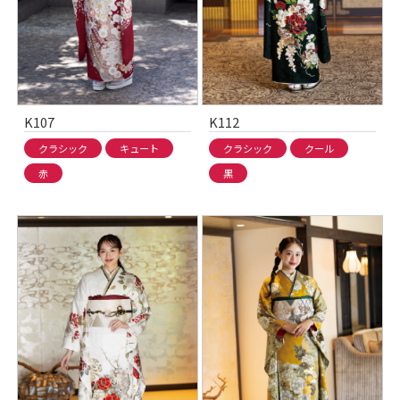
K107
K112
クラシック
キュート
クラシック
クール
赤
黒