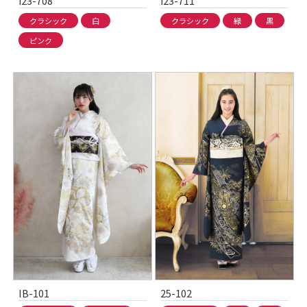
i23-708
i23-711
クラシック
白
クラシック
緑
黒
ピンク
IB-101
25-102