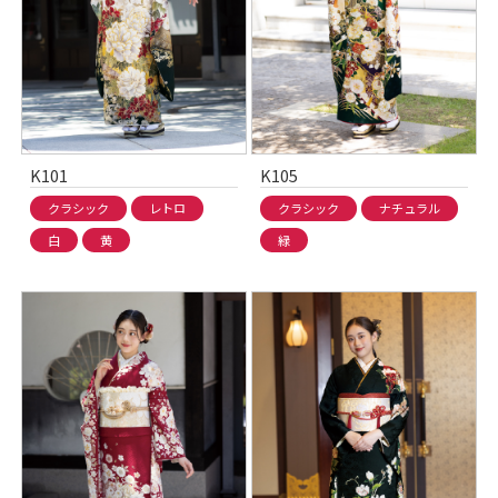
K101
K105
クラシック
レトロ
クラシック
ナチュラル
白
黄
緑