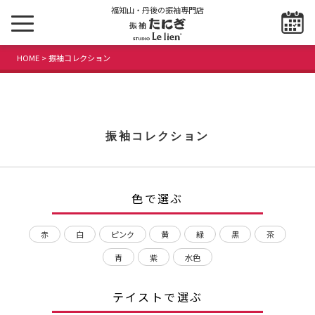
福知山・丹後の振袖専門店
HOME
> 振袖コレクション
振袖コレクション
色で選ぶ
赤
白
ピンク
黄
緑
黒
茶
青
紫
水色
テイストで選ぶ