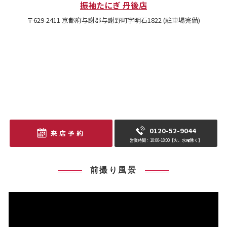
振袖たにぎ 丹後店
〒629-2411 京都府与謝郡与謝野町字明石1822 (駐車場完備)
0120-52-9044
来店予約
営業時間：10:00-18:00【火、水曜除く】
前撮り風景