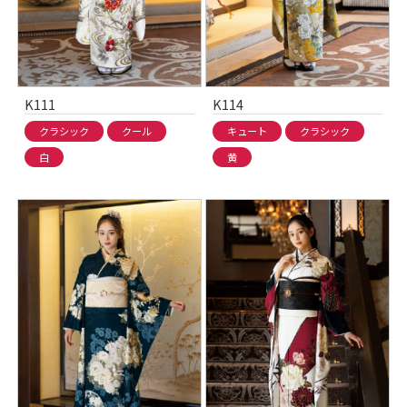
K111
K114
クラシック
クール
キュート
クラシック
白
黄