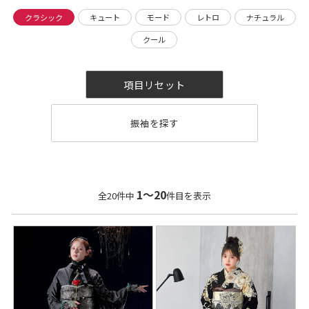
クラシック
キュート
モード
レトロ
ナチュラル
クール
項目リセット
1〜20
全20件中
件目を表示