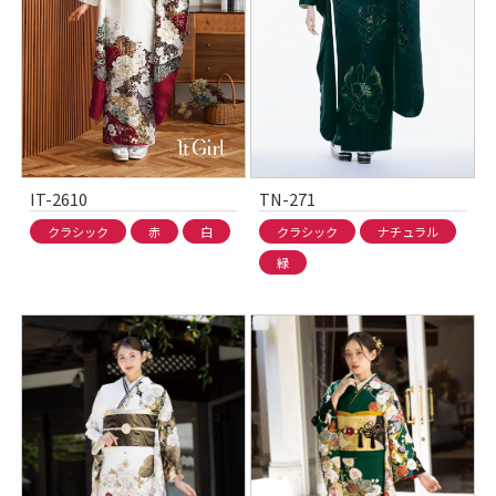
IT-2610
TN-271
クラシック
赤
白
クラシック
ナチュラル
緑