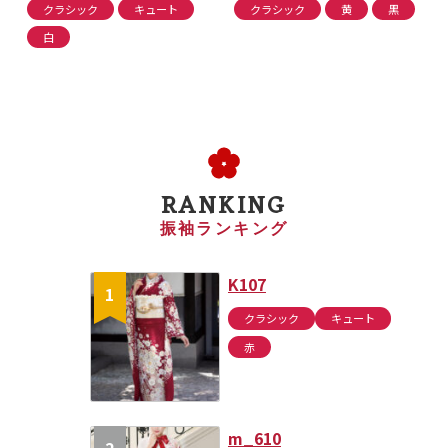
クラシック
キュート
クラシック
黄
黒
白
RANKING
振袖ランキング
K107
クラシック
キュート
赤
m_610