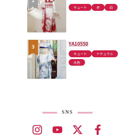
キュート
赤
白
YA10550
キュート
ナチュラル
水色
SNS