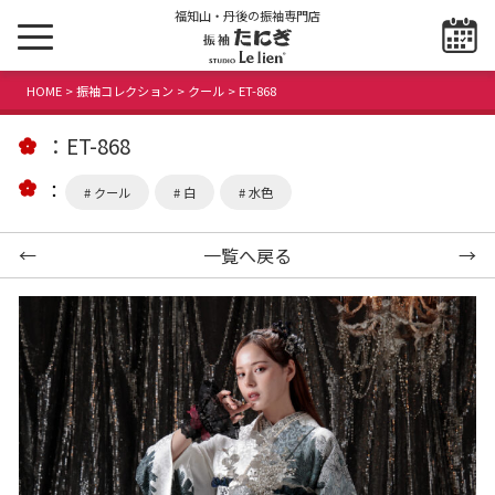
福知山・丹後の振袖専門店
HOME
>
振袖コレクション
>
クール
> ET-868
ET-868
クール
白
水色
←
一覧へ戻る
→