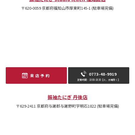
〒620-0059 京都府福知山市厚東町145-1 (駐車場完備)
0773-48-9919
来店予約
営業時間：10:00-18:30【火、水曜除く】
振袖たにぎ 丹後店
〒629-2411 京都府与謝郡与謝野町字明石1822 (駐車場完備)