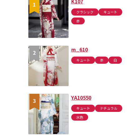
K107
クラシック
キュート
赤
m_610
キュート
赤
白
YA10550
キュート
ナチュラル
水色